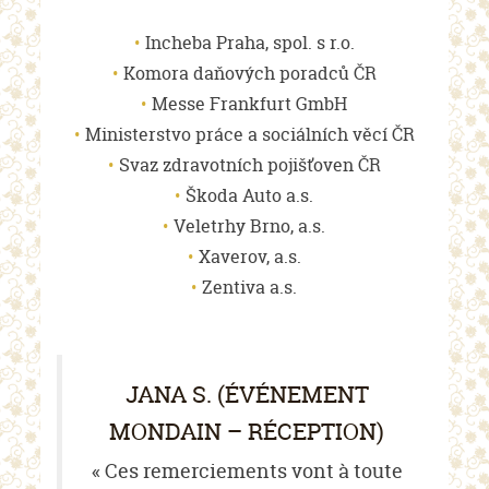
Incheba Praha, spol. s r.o.
Komora daňových poradců ČR
Messe Frankfurt GmbH
Ministerstvo práce a sociálních věcí ČR
Svaz zdravotních pojišťoven ČR
Škoda Auto a.s.
Veletrhy Brno, a.s.
Xaverov, a.s.
Zentiva a.s.
JANA S. (ÉVÉNEMENT
MONDAIN – RÉCEPTION)
« Ces remerciements vont à toute