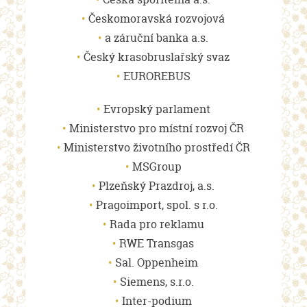
Českomoravská rozvojová
a záruční banka a.s.
Český krasobruslařský svaz
EUROREBUS
Evropský parlament
Ministerstvo pro místní rozvoj ČR
Ministerstvo životního prostředí ČR
MSGroup
Plzeňský Prazdroj, a.s.
Pragoimport, spol. s r.o.
Rada pro reklamu
RWE Transgas
Sal. Oppenheim
Siemens, s.r.o.
Inter-podium