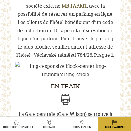
société externe
MR.PARKIT
, avec la
possibilité de réserver un parking en ligne.
Les clients de l'hôtel bénéficient d'un code
de réduction de 10 % pour la réservation en
ligne d'un parking. Pour trouver le parking
le plus proche, veuillez entrer l'adresse de
l'hôtel : Václavské náměstí 784/26, Prague 1.
EN TRAIN
La Gare centrale (Gare Wilson) se trouve à
environ 10 minutes de marche de l’hôtel,
HÔTEL SITUÉ DANS LE CENTRE DE PRAGUE AVEC VUE SUR LE JARDIN
CONTACT
LOCALISATION
RÉSERVATIONS
éventuellement à 4 minutes en tram (tram