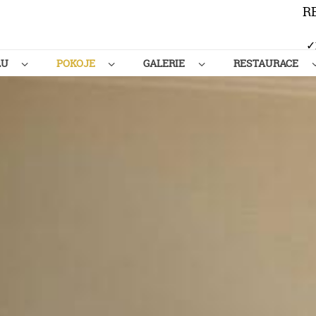
R
✓
LU
POKOJE
GALERIE
RESTAURACE