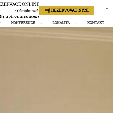
EZERVACE ONLINE
ČEŠT
REZERVOVAT NYNÍ
✓
Oficiální web
Nejlepší cena zaručena
KONFERENCE
LOKALITA
KONTAKT