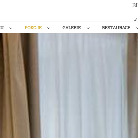
R
✓
LU
POKOJE
GALERIE
RESTAURACE