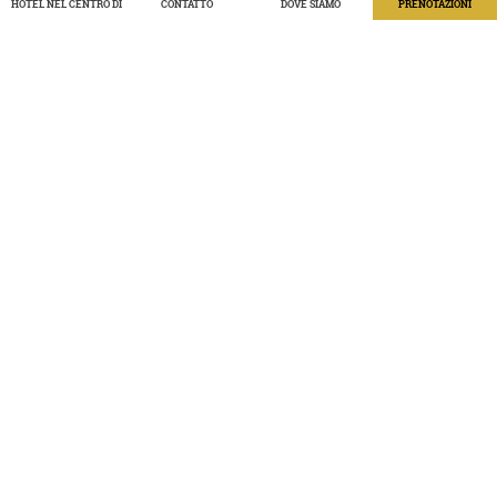
HOTEL NEL CENTRO DI PRAGA CON VISTA SUL GIARDINO
CONTATTO
DOVE SIAMO
PRENOTAZIONI
Benvenuti al Ristorante TRITON!
VEDI TUTTO
LOCALI PER CONFERENZE
Diteci di cosa avete bisogno e lasciate il resto a noi.
VEDI TUTTO